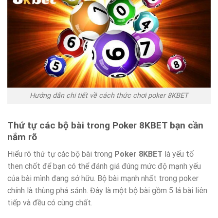
Hướng dẫn chi tiết về cách thức chơi poker 8KBET
Thứ tự các bộ bài trong Poker 8KBET bạn cần
nắm rõ
Hiểu rõ thứ tự các bộ bài trong
Poker 8KBET
là yếu tố
then chốt để bạn có thể đánh giá đúng mức độ mạnh yếu
của bài mình đang sở hữu. Bộ bài mạnh nhất trong poker
chính là thùng phá sảnh. Đây là một bộ bài gồm 5 lá bài liên
tiếp và đều có cùng chất.