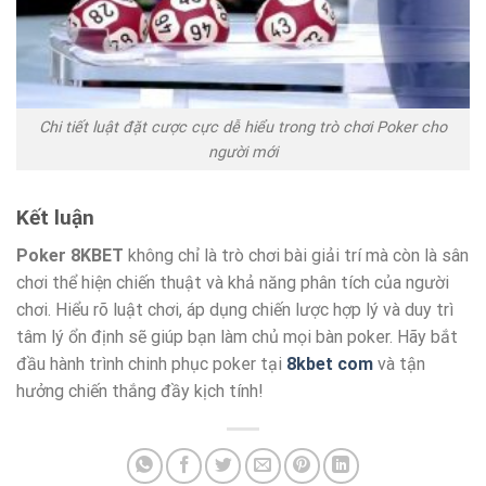
Chi tiết luật đặt cược cực dễ hiểu trong trò chơi Poker cho
người mới
Kết luận
Poker 8KBET
không chỉ là trò chơi bài giải trí mà còn là sân
chơi thể hiện chiến thuật và khả năng phân tích của người
chơi. Hiểu rõ luật chơi, áp dụng chiến lược hợp lý và duy trì
tâm lý ổn định sẽ giúp bạn làm chủ mọi bàn poker. Hãy bắt
đầu hành trình chinh phục poker tại
8kbet com
và tận
hưởng chiến thắng đầy kịch tính!