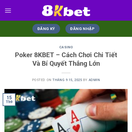
Skip
to
content
ĐĂNG KÝ
ĐĂNG NHẬP
CASINO
Poker 8KBET – Cách Chơi Chi Tiết
Và Bí Quyết Thắng Lớn
POSTED ON
THÁNG 9 15, 2025
BY
ADMIN
15
Th9