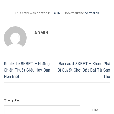
This entry was posted in
CASINO
. Bookmark the
permalink
.
ADMIN
Roulette 8KBET – Những
Baccarat 8KBET – Khám Phá
Chiến Thuật Siêu Hay Bạn
Bí Quyết Chơi Bất Bại Từ Cao
Nên Biết
Thủ
Tìm kiếm
TÌM