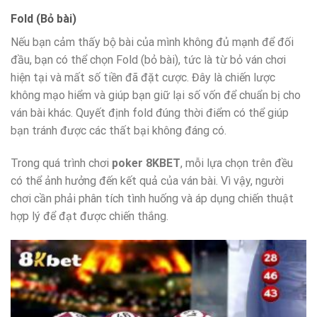
Fold (Bỏ bài)
Nếu bạn cảm thấy bộ bài của mình không đủ mạnh để đối
đầu, bạn có thể chọn Fold (bỏ bài), tức là từ bỏ ván chơi
hiện tại và mất số tiền đã đặt cược. Đây là chiến lược
không mạo hiểm và giúp bạn giữ lại số vốn để chuẩn bị cho
ván bài khác. Quyết định fold đúng thời điểm có thể giúp
bạn tránh được các thất bại không đáng có.
Trong quá trình chơi
poker 8KBET
, mỗi lựa chọn trên đều
có thể ảnh hưởng đến kết quả của ván bài. Vì vậy, người
chơi cần phải phân tích tình huống và áp dụng chiến thuật
hợp lý để đạt được chiến thắng.